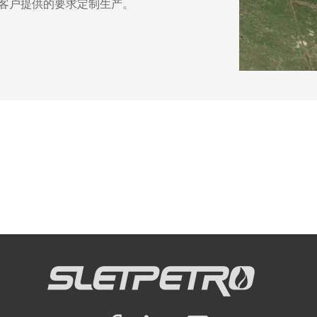
根据客户提供的要求定制生产。