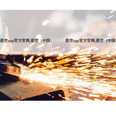
星空app官方官网,星空（中国）
星空app官方官网,星空（中国
形旋塞阀
手动平板闸阀
大通径法兰旋塞阀
液压驱动器
体直管
环形管汇
旋转接头
缓冲器
管汇撬
高