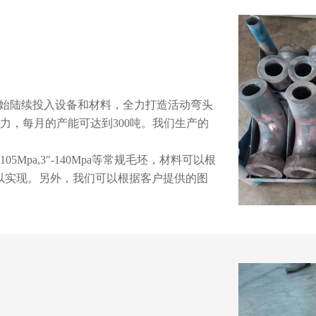
8年开始陆续投入设备和材料，全力打造活动弯头
能力，每月的产能可达到300吨。我们生产的
-105Mpa,3"-140Mpa等常规毛坯，材料可以根
等均可以实现。另外，我们可以根据客户提供的图